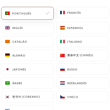
PT
MENU
FRANCÊS
FRANCÊS
PORTUGUÊS
PORTUGUÊS
INGLÊS
INGLÊS
ESPANHOL
ESPANHOL
CATALÃO
CATALÃO
ITALIANO
ITALIANO
/
PÁGINA INICIAL
CONTACTO
Contacto
简体中文 (CHINÊS)
简体中文 (CHINÊS)
ALEMÃO
ALEMÃO
JAPONÊS
JAPONÊS
RUSSO
RUSSO
ÁRABE
ÁRABE
NEERLANDÊS
NEERLANDÊS
한국어 (COREANO)
한국어 (COREANO)
CHECO
CHECO
Angolo italiano