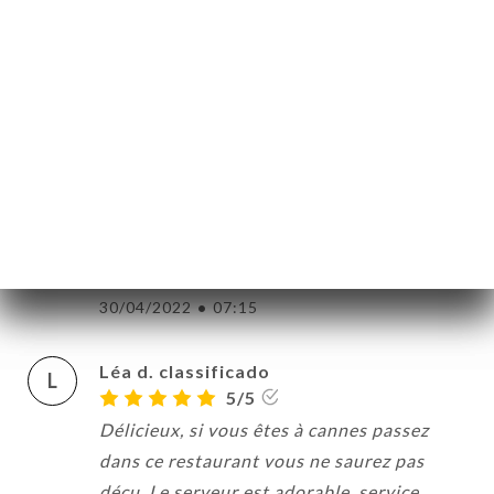
Très bon accueil equipe sympathique et
professionnelle De très bons plats
19/07/2022
•
10:11
Virginie B. classificado
V
5/5
Trés bon accueil et plats délicieux. Le
restaurant nous a préparé un formidable
tiramisu d’anniversaire. A découvrir.
30/04/2022
•
07:15
Léa d. classificado
L
5/5
Délicieux, si vous êtes à cannes passez
dans ce restaurant vous ne saurez pas
déçu. Le serveur est adorable, service