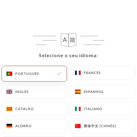
PT
MENU
Selecione o seu idioma:
Selecione o seu idioma:
/
PÁGINA INICIAL
AVALIAÇÕES
Avaliações
FRANCÊS
FRANCÊS
PORTUGUÊS
PORTUGUÊS
INGLÊS
INGLÊS
ESPANHOL
ESPANHOL
24 avaliações no Uniiti
CATALÃO
CATALÃO
ITALIANO
ITALIANO
4.3 / 5
简体中文 (CHINÊS)
简体中文 (CHINÊS)
ALEMÃO
ALEMÃO
Avaliações 100% reais e verificadas.