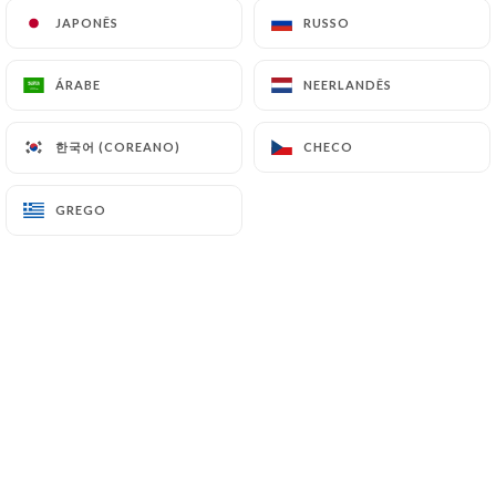
JAPONÊS
JAPONÊS
RUSSO
RUSSO
Alexandre A. classificado
ÁRABE
ÁRABE
NEERLANDÊS
NEERLANDÊS
A
5/5
Très bon restaurant italien je le
한국어 (COREANO)
한국어 (COREANO)
CHECO
CHECO
recommande toute l'équipe est top ont est
bien accueilli et bien servi cest très bon
GREGO
GREGO
04/06/2023
•
12:45
Stephanie S. classificado
S
2/5
Cuisine tres moyenne et vraiment pas
raffinée Pain froid industriel pizza a pate
industrielle et pâtes qui ont rendu malade
mon mari Tres cher pour une expérience
mediocre