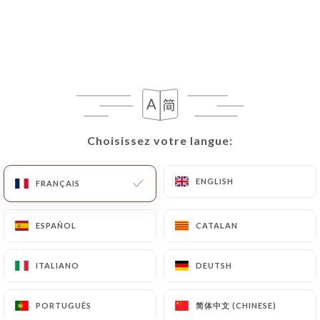
FR
MENU
/
ACCUEIL
LES AVIS
Choisissez votre langue:
Choisissez votre langue:
Les Avis
ENGLISH
ENGLISH
FRANÇAIS
FRANÇAIS
ESPAÑOL
ESPAÑOL
CATALAN
CATALAN
24 avis sur Uniiti
ITALIANO
ITALIANO
DEUTSH
DEUTSH
4.3 / 5
简体中文 (CHINESE)
简体中文 (CHINESE)
PORTUGUÊS
PORTUGUÊS
100% vrais avis, vérifiés.