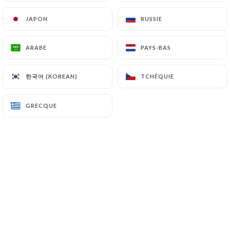
JAPON
JAPON
RUSSIE
RUSSIE
Alexandre A. a noté
A
ARABE
ARABE
PAYS-BAS
PAYS-BAS
5/5
Très bon restaurant italien je le
한국어 (KOREAN)
한국어 (KOREAN)
TCHÉQUIE
TCHÉQUIE
recommande toute l'équipe est top ont est
bien accueilli et bien servi cest très bon
GRECQUE
GRECQUE
04/06/2023
•
12:45
Stephanie S. a noté
S
2/5
Cuisine tres moyenne et vraiment pas
raffinée Pain froid industriel pizza a pate
industrielle et pâtes qui ont rendu malade
mon mari Tres cher pour une expérience
mediocre