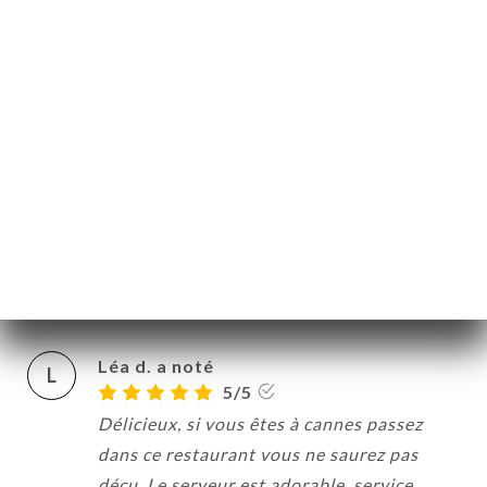
Très bon accueil equipe sympathique et
professionnelle De très bons plats
19/07/2022
•
10:11
Virginie B. a noté
V
5/5
Trés bon accueil et plats délicieux. Le
restaurant nous a préparé un formidable
tiramisu d’anniversaire. A découvrir.
30/04/2022
•
07:15
Léa d. a noté
L
5/5
Délicieux, si vous êtes à cannes passez
dans ce restaurant vous ne saurez pas
déçu. Le serveur est adorable, service