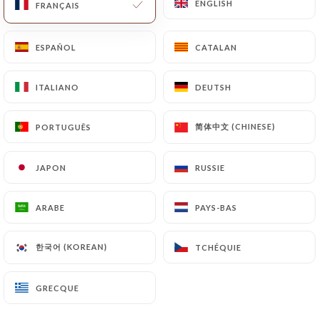
ENGLISH
ENGLISH
FRANÇAIS
FRANÇAIS
ESPAÑOL
ESPAÑOL
CATALAN
CATALAN
ITALIANO
ITALIANO
DEUTSH
DEUTSH
简体中文 (CHINESE)
简体中文 (CHINESE)
PORTUGUÊS
PORTUGUÊS
JAPON
JAPON
RUSSIE
RUSSIE
ARABE
ARABE
PAYS-BAS
PAYS-BAS
한국어 (KOREAN)
한국어 (KOREAN)
TCHÉQUIE
TCHÉQUIE
GRECQUE
GRECQUE