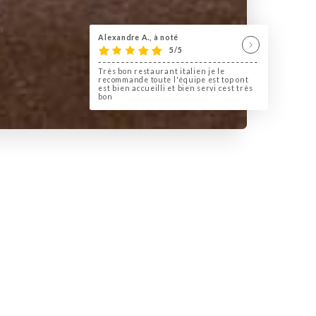
Alexandre A., à noté
5/5
Très bon restaurant italien je le
recommande toute l'équipe est top ont
est bien accueilli et bien servi cest très
bon
en plein coeur de Cannes à
es Plages !