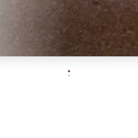
ANGOLO ITALIANO RISTORANTE vous donne rendez vous 
deux pas du Palais des Festivals et d