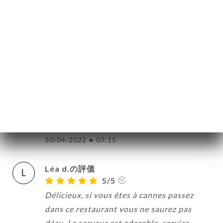
Très bon accueil equipe sympathique et
professionnelle De très bons plats
19/07/2022
•
10:11
Virginie B.の評価
V
5/5
Trés bon accueil et plats délicieux. Le
restaurant nous a préparé un formidable
tiramisu d’anniversaire. A découvrir.
30/04/2022
•
07:15
Léa d.の評価
L
5/5
Délicieux, si vous êtes à cannes passez
dans ce restaurant vous ne saurez pas
déçu. Le serveur est adorable, service