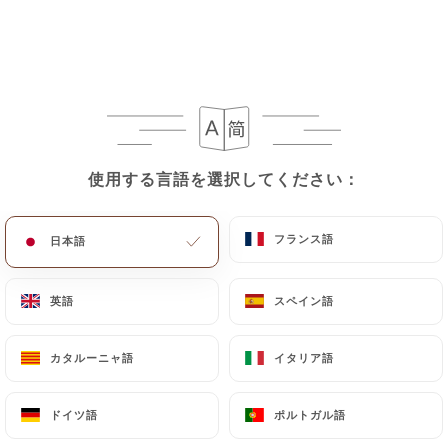
メニュー
JA
使用する言語を選択してください：
使用する言語を選択してください：
/
ホーム
レビュー
レビュー
フランス語
フランス語
日本語
日本語
英語
英語
スペイン語
スペイン語
24 Uniitiのレビュー
カタルーニャ語
カタルーニャ語
イタリア語
イタリア語
4.3 / 5
ドイツ語
ドイツ語
ポルトガル語
ポルトガル語
100%リアル、検証済みレビュー。