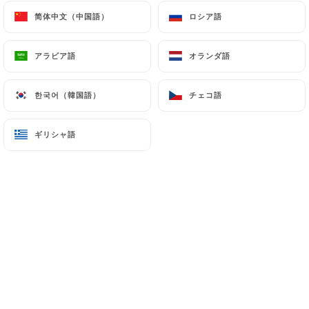
简体中文（中国語）
简体中文（中国語）
ロシア語
ロシア語
Alexandre A.の評価
アラビア語
アラビア語
オランダ語
オランダ語
A
5/5
Très bon restaurant italien je le
한국어（韓国語）
한국어（韓国語）
チェコ語
チェコ語
recommande toute l'équipe est top ont est
bien accueilli et bien servi cest très bon
ギリシャ語
ギリシャ語
04/06/2023
•
12:45
Stephanie S.の評価
S
2/5
Cuisine tres moyenne et vraiment pas
raffinée Pain froid industriel pizza a pate
industrielle et pâtes qui ont rendu malade
mon mari Tres cher pour une expérience
mediocre